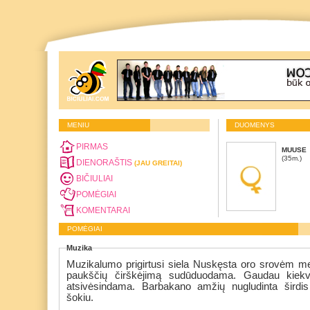
MENIU
DUOMENYS
PIRMAS
MUUSE
(35m.)
DIENORAŠTIS
(JAU GREITAI)
BIČIULIAI
POMĖGIAI
KOMENTARAI
POMĖGIAI
Muzika
Muzikalumo prigirtusi siela Nuskęsta oro srovėm m
paukščių čirškėjimą sudūduodama. Gaudau kiekvi
atsivėsindama. Barbakano amžių nugludinta širdis I
šokiu.