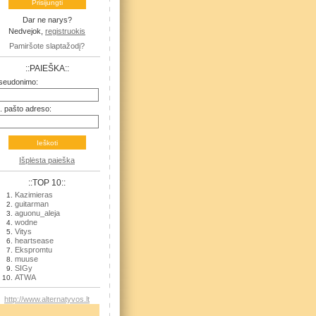
Dar ne narys?
Nedvejok,
registruokis
Pamiršote slaptažodį?
::PAIEŠKA::
seudonimo:
l. pašto adreso:
Išplėsta paieška
::TOP 10::
Kazimieras
guitarman
aguonu_aleja
wodne
Vitys
heartsease
Ekspromtu
muuse
SIGy
ATWA
http://www.alternatyvos.lt