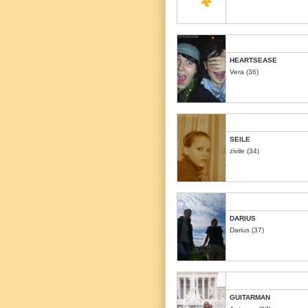
HEARTSEASE
Vera (36)
SEILE
zivile (34)
DARIUS
Darius (37)
GUITARMAN