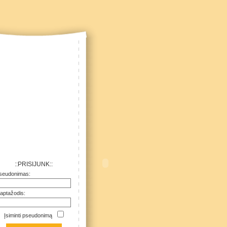
::PRISIJUNK::
seudonimas:
laptažodis:
Įsiminti pseudonimą