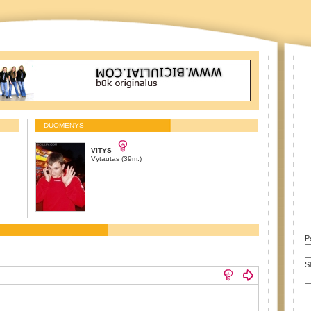
DUOMENYS
VITYS
Vytautas (39m.)
P
S