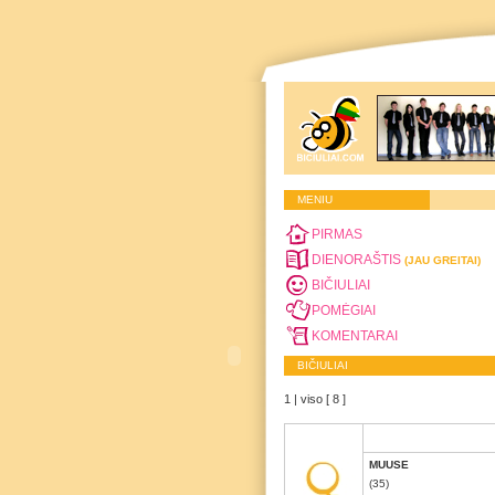
MENIU
PIRMAS
DIENORAŠTIS
(JAU GREITAI)
BIČIULIAI
POMĖGIAI
KOMENTARAI
BIČIULIAI
1 | viso [ 8 ]
MUUSE
(35)