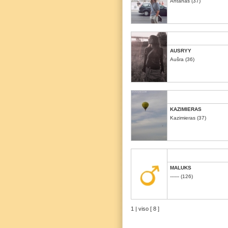
Antanas (37)
AUSRYY
Aušra (36)
KAZIMIERAS
Kazimieras (37)
MALUKS
------ (126)
1 | viso [ 8 ]