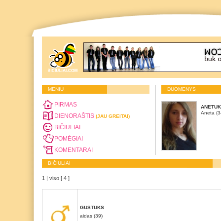
MENIU
DUOMENYS
PIRMAS
ANETU
Aneta (3
DIENORAŠTIS
(JAU GREITAI)
BIČIULIAI
POMĖGIAI
KOMENTARAI
BIČIULIAI
1 | viso [ 4 ]
GUSTUKS
aidas (39)