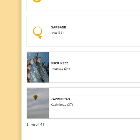
GARBANE
Ieva (35)
BUCIUKZZZ
Irmantas (34)
KAZIMIERAS
Kazimieras (37)
1 | viso [ 4 ]