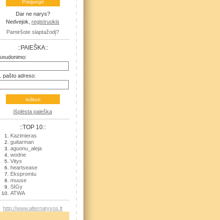
Dar ne narys?
Nedvejok,
registruokis
Pamiršote slaptažodį?
::PAIEŠKA::
seudonimo:
l. pašto adreso:
Išplėsta paieška
::TOP 10::
Kazimieras
guitarman
aguonu_aleja
wodne
Vitys
heartsease
Ekspromtu
muuse
SIGy
ATWA
http://www.alternatyvos.lt