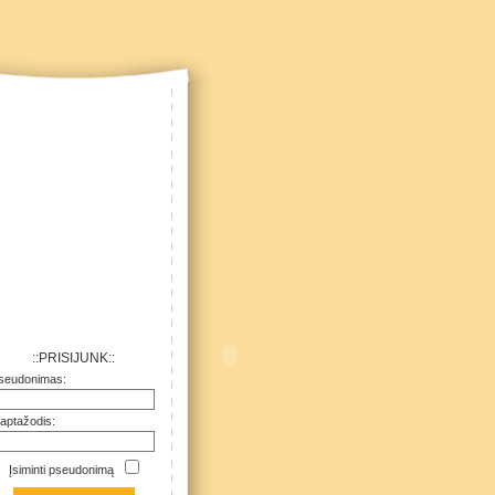
::PRISIJUNK::
seudonimas:
laptažodis:
Įsiminti pseudonimą