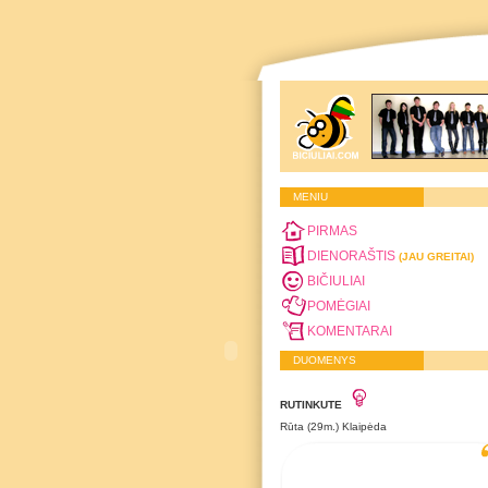
MENIU
PIRMAS
DIENORAŠTIS
(JAU GREITAI)
BIČIULIAI
POMĖGIAI
KOMENTARAI
DUOMENYS
RUTINKUTE
Rūta (29m.) Klaipėda