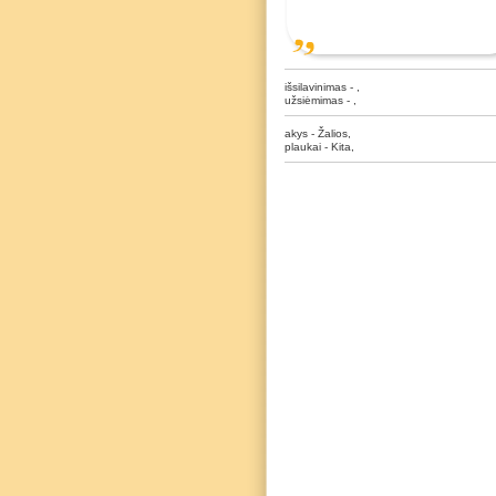
išsilavinimas - ,
užsiėmimas - ,
akys - Žalios,
plaukai - Kita,