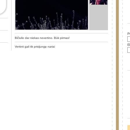
P
Bičiulio dar niekas nevertino. Būk pirmas!
E
Vertinti gali tik prisijungę nariai