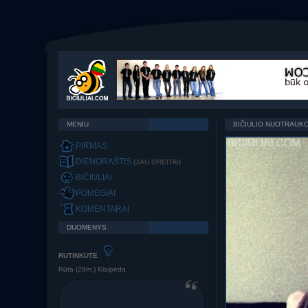
MENIU
BIČIULIO NUOTRAUK
PIRMAS
DIENORAŠTIS
(JAU GREITAI)
BIČIULIAI
POMĖGIAI
KOMENTARAI
DUOMENYS
RUTINKUTE
Rūta (29m.) Klaipėda