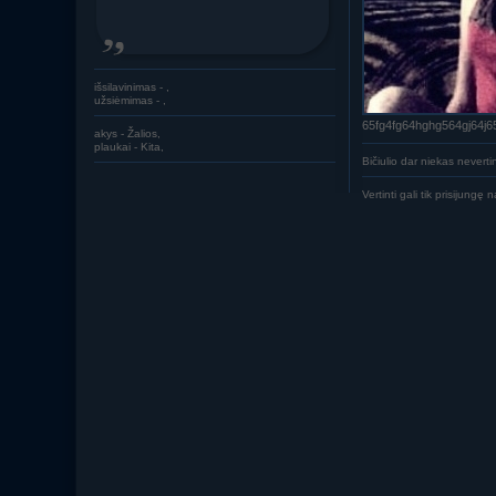
išsilavinimas - ,
užsiėmimas - ,
65fg4fg64hghg564gj64j6
akys - Žalios,
plaukai - Kita,
Bičiulio dar niekas nevert
Vertinti gali tik prisijungę n