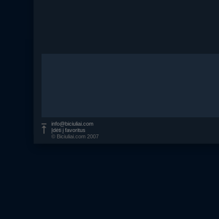
info@biciuliai.com
Įdėti į favoritus
© Biciuliai.com 2007